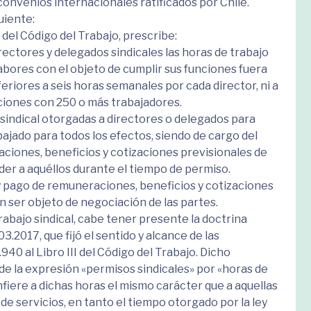
s convenios internacionales ratificados por Chile.
uiente:
l del Código del Trabajo, prescribe:
ctores y delegados sindicales las horas de trabajo
abores con el objeto de cumplir sus funciones fuera
nferiores a seis horas semanales por cada director, ni a
ciones con 250 o más trabajadores.
 sindical otorgadas a directores o delegados para
ajado para todos los efectos, siendo de cargo del
aciones, beneficios y cotizaciones previsionales de
r a aquéllos durante el tiempo de permiso.
y pago de remuneraciones, beneficios y cotizaciones
 ser objeto de negociación de las partes.
trabajo sindical, cabe tener presente la doctrina
.2017, que fijó el sentido y alcance de las
40 al Libro III del Código del Trabajo. Dicho
de la expresión «permisos sindicales» por «horas de
confiere a dichas horas el mismo carácter que a aquellas
de servicios, en tanto el tiempo otorgado por la ley