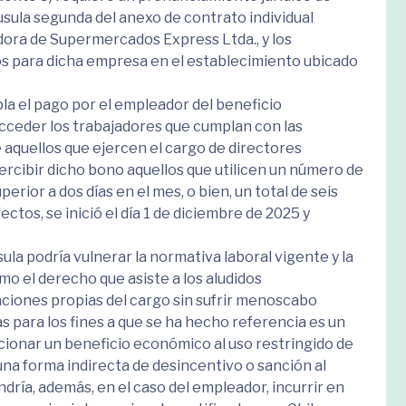
áusula segunda del anexo de contrato individual
ora de Supermercados Express Ltda., y los
os para dicha empresa en el establecimiento ubicado
la el pago por el empleador del beneficio
cceder los trabajadores que cumplan con las
e aquellos que ejercen el cargo de directores
ercibir dicho bono aquellos que utilicen un número de
erior a dos días en el mes, o bien, un total de seis
ectos, se inició el día 1 de diciembre de 2025 y
ula podría vulnerar la normativa laboral vigente y la
omo el derecho que asiste a los aludidos
nciones propias del cargo sin sufrir menoscabo
s para los fines a que se ha hecho referencia es un
icionar un beneficio económico al uso restringido de
 una forma indirecta de desincentivo o sanción al
pondría, además, en el caso del empleador, incurrir en