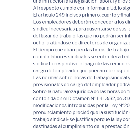
una infracción a la legislación laboral y a lo
Al respecto cumplo con informar a Ud. lo sig
El artículo 249 incisos primero, cuarto y fina
Los empleadores deberán conceder a los dire
sindical necesarias para ausentarse de sus l
del lugar de trabajo, las que no podrán ser i
ocho, tratándose de directores de organiza
El tiempo que abarquen las horas de trabajo
cumplir labores sindicales se entenderá trab
sindicato respectivo el pago de las remuner
cargo del empleador que puedan corresponde
Las normas sobre horas de trabajo sindical 
previsionales de cargo del empleador podrán
Sobre la naturaleza jurídica de las horas de 
contenida en el Dictamen Nº1.413/32, de 31.03
modificaciones introducidas por la Ley Nº20.9
pronunciamiento precisó que la sustitución 
trabajo sindical» se justifica porque la ley 
destinadas al cumplimiento de la prestación 