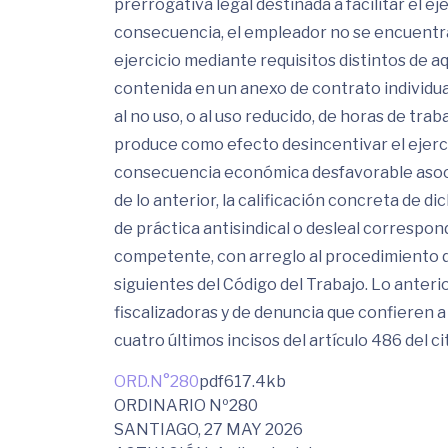
prerrogativa legal destinada a facilitar el eje
consecuencia, el empleador no se encuentra 
ejercicio mediante requisitos distintos de aq
contenida en un anexo de contrato individu
al no uso, o al uso reducido, de horas de tra
produce como efecto desincentivar el ejerci
consecuencia económica desfavorable asociad
de lo anterior, la calificación concreta de d
de práctica antisindical o desleal correspond
competente, con arreglo al procedimiento de 
siguientes del Código del Trabajo. Lo anterio
fiscalizadoras y de denuncia que confieren a e
cuatro últimos incisos del artículo 486 del c
ORD.N°280
pdf
617.4kb
ORDINARIO Nº280
SANTIAGO, 27 MAY 2026