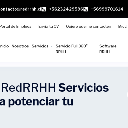
contacto@redrrhh.cl
+56232429596
+56999701614
Portal de Empleos
Envia tu CV
Quiero que me contacten
Broc
Inicio
Nosotros
Servicios
Servicio Full 360°
Software
RRHH
RRHH
n RedRRHH
Servicios
 potenciar tu