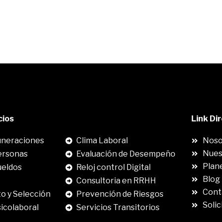
cios
.
Link Di
neraciones
Clima Laboral
Noso
Nues
ersonas
Evaluación de Desempeño
Plane
ueldos
Reloj control Digital
Blog
Consultoria en RRHH
Cont
o y Selección
Prevención de Riesgos
Solic
sicolaboral
Servicios Transitorios