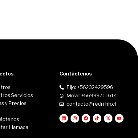
rectos
Contáctenos
tros
Fijo: +56232429596
tros Servicios
Movil: +56999701614
s y Precios
contacto@redrrhh.cl
áctenos
itar Llamada