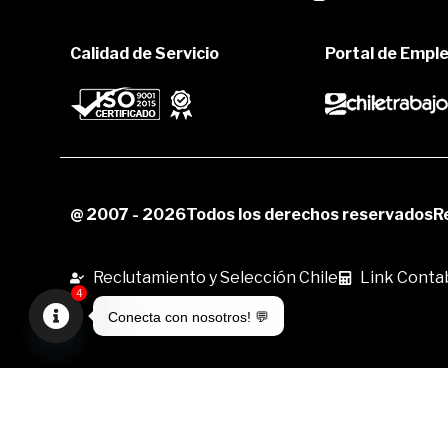
Calidad de Servicio
Portal de Empl
@ 2007 - 2026
Todos los derechos reservados
R
Reclutamiento y Selección Chile
Link Contab
4
Conecta con nosotros! 💬
Open
chaty