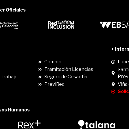
r Oficiales
.
+ Infor
Compin
Lunes
Tramitación Licencias
Santi
Prov
 Trabajo
Seguro de Cesantía
PreviRed
Viña
Soli
rsos Humanos