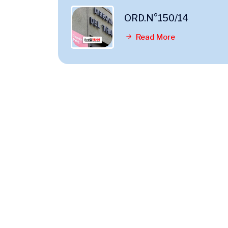
ORD.N°150/14
Read More