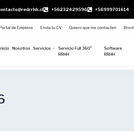
contacto@redrrhh.cl
+56232429596
+56999701614
Portal de Empleos
Envia tu CV
Quiero que me contacten
Broc
Inicio
Nosotros
Servicios
Servicio Full 360°
Software
RRHH
RRHH
6