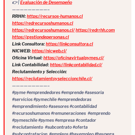
👉 |
Evaluación de Desempeño
—————————–
RRHH:
https://recursos-humanos.cl
https://redrecursoshumanos.cl
https://redrecursoshumanos.cl/
https://redrrhh.com
https://gestiondepersonas.cl
Link Consultora:
https://linkconsultora.cl
NICWEB:
https://nicweb.cl/
Oficina Virtual:
https://oficinavirtualpymes.cl/
Link Contabilidad:
https://linkcontabilidad.cl/
Reclutamiento y Selección:
https://reclutamientoyseleccionchile.cl/
—————————–
#pyme #emprendedores #emprende #asesoria
#servicios #pymechile #emprendedoras
#emprendimiento #asesores #contabilidad
#recursoshumanos #remuneraciones #emprendo
#pymeschile #pymes #empresa #contador
#reclutamiento #subcontrato #oferta
#subcontratacion #empleos #hayempleo #haypega