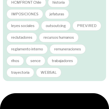
HCMFRONT Chile
historia
IMPOSICIONES
jefaturas
leyes sociales
outsoutcing
PREVIRED
reclutadores
recursos humanos
reglamento interno
remuneraciones
rihos
sence
trabajadores
trayectoria
WEBSAL