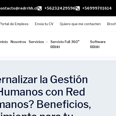
contacto@redrrhh.cl
+56232429596
+56999701614
Portal de Empleos
Envia tu CV
Quiero que me contacten
Broc
Inicio
Nosotros
Servicios
Servicio Full 360°
Software
RRHH
RRHH
rnalizar la Gestión
 Humanos con Red
anos? Beneficios,