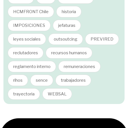
HCMFRONT Chile
historia
IMPOSICIONES
jefaturas
leyes sociales
outsoutcing
PREVIRED
reclutadores
recursos humanos
reglamento interno
remuneraciones
rihos
sence
trabajadores
trayectoria
WEBSAL