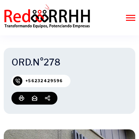
ORD.N°278
+56232429596