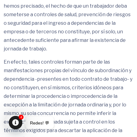
hemos precisado, el hecho de que un trabajador deba
someterse a controles de salud, prevención de riesgos
o seguridad para el ingreso a dependencias de la
empresa o de terceros no constituye, por sí solo, un
antecedente suficiente para afirmar la existencia de
jornada de trabajo.
En efecto, tales controles forman parte de las
manifestaciones propias del vínculo de subordinación y
dependencia -presentes en todo contrato de trabajo- y
no constituyen, en sí mismos, criterios idóneos para
determinar la procedencia o improcedencia de la
excepción a la limitación de jornada ordinaria y, por lo
mismo, su sola concurrencia no permite inferir la
4
existencia de una jornada sujeta a control en los
Redes! 💬
términos exigidos para descartar la aplicación de la
Open