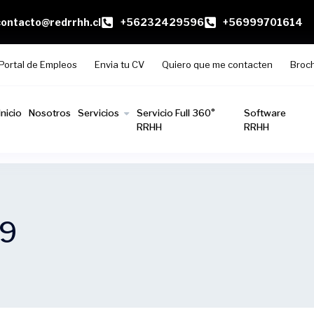
contacto@redrrhh.cl
+56232429596
+56999701614
Portal de Empleos
Envia tu CV
Quiero que me contacten
Broc
Inicio
Nosotros
Servicios
Servicio Full 360°
Software
RRHH
RRHH
09