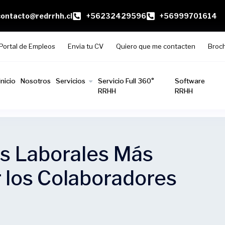
contacto@redrrhh.cl
+56232429596
+56999701614
Portal de Empleos
Envia tu CV
Quiero que me contacten
Broc
Inicio
Nosotros
Servicios
Servicio Full 360°
Software
RRHH
RRHH
os Laborales Más
 los Colaboradores