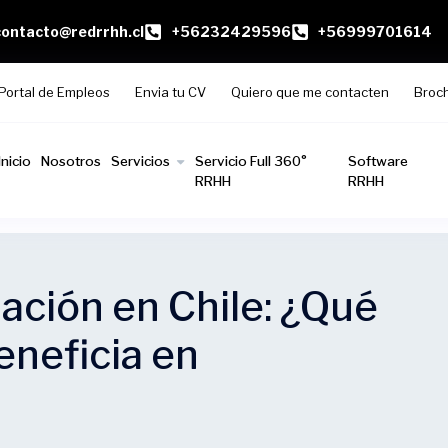
contacto@redrrhh.cl
+56232429596
+56999701614
Portal de Empleos
Envia tu CV
Quiero que me contacten
Broc
Inicio
Nosotros
Servicios
Servicio Full 360°
Software
RRHH
RRHH
iación en Chile: ¿Qué
eneficia en