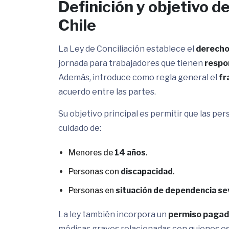
Definición y objetivo de
Chile
La Ley de Conciliación establece el
derecho 
jornada para trabajadores que tienen
respo
Además, introduce como regla general el
fr
acuerdo entre las partes.
Su objetivo principal es permitir que las p
cuidado de:
Menores de
14 años
.
Personas con
discapacidad
.
Personas en
situación de dependencia s
La ley también incorpora un
permiso pagado
médicas graves relacionadas con quienes est