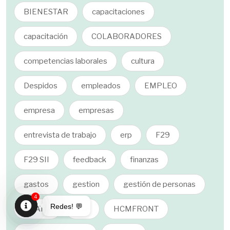
BIENESTAR
capacitaciones
capacitación
COLABORADORES
competencias laborales
cultura
Despidos
empleados
EMPLEO
empresa
empresas
entrevista de trabajo
erp
F29
F29 SII
feedback
finanzas
gastos
gestion
gestión de personas
4
Redes! 💬
GRATIS
guia
HCMFRONT
Open