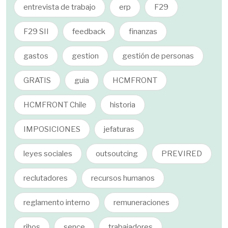
entrevista de trabajo
erp
F29
F29 SII
feedback
finanzas
gastos
gestion
gestión de personas
GRATIS
guia
HCMFRONT
HCMFRONT Chile
historia
IMPOSICIONES
jefaturas
leyes sociales
outsoutcing
PREVIRED
reclutadores
recursos humanos
reglamento interno
remuneraciones
rihos
sence
trabajadores