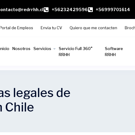
contacto@redrrhh.cl
+56232429596
+56999701614
Portal de Empleos
Envia tu CV
Quiero que me contacten
Broc
Inicio
Nosotros
Servicios
Servicio Full 360°
Software
RRHH
RRHH
as legales de
 Chile